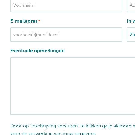
V
A
E-mailadres
In 
*
o
c
o
h
r
t
n
e
Eventuele opmerkingen
a
r
a
n
m
a
a
m
Door op “inschrijving versturen” te klikken ga je akkoord
voor de verwerking van jouw gegevens.