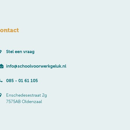
ontact
Stel een vraag
info@schoolvoorwerkgeluk.nl
085 - 01 61 105
Enschedesestraat 2g
7575AB Oldenzaal