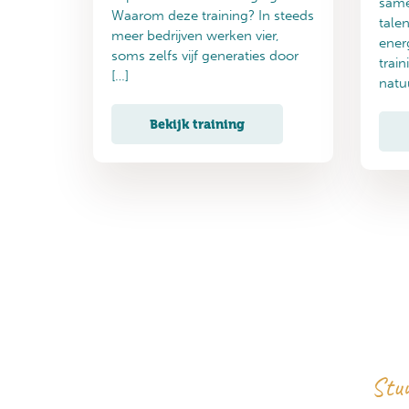
same
Waarom deze training? In steeds
tale
meer bedrijven werken vier,
ener
soms zelfs vijf generaties door
train
[…]
natuu
Bekijk training
Stuu