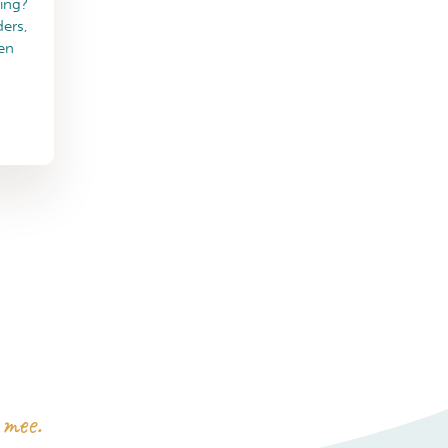
ing?
ers,
en
 mee.