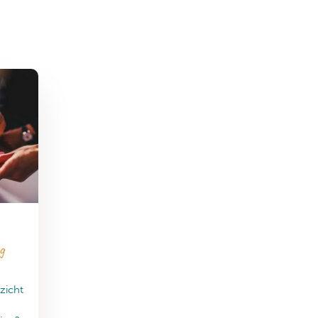
g
nzicht