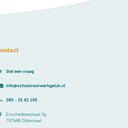
ontact
Stel een vraag
info@schoolvoorwerkgeluk.nl
085 - 01 61 105
Enschedesestraat 2g
7575AB Oldenzaal