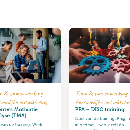
m & samenwerking
Team & samenwerking
oonlijke ontwikkeling
Persoonlijke ontwikkelin
enten Motivatie
PPA – DISC training
lyse (TMA)
Doel van de training: Krijg i
 van de training: Werk
in gedrag – van jezelf én