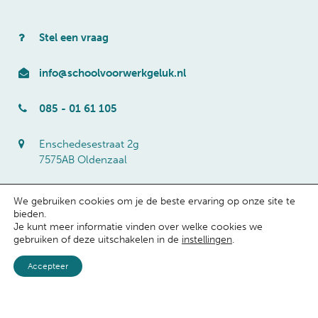
Stel een vraag
info@schoolvoorwerkgeluk.nl
085 - 01 61 105
Enschedesestraat 2g
7575AB Oldenzaal
We gebruiken cookies om je de beste ervaring op onze site te
Getoonde prijzen zijn excl. BTW
bieden.
Je kunt meer informatie vinden over welke cookies we
gebruiken of deze uitschakelen in de
instellingen
.
Accepteer
School voor Werkgeluk © 2026 -
Privacy