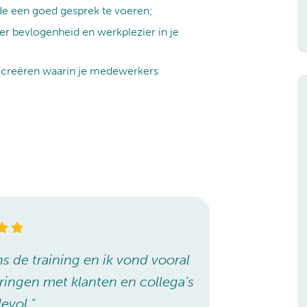
de een goed gesprek te voeren;
er bevlogenheid en werkplezier in je
 creëren waarin je medewerkers
s de training en ik vond vooral
"Ik heb vee
ringen met klanten en collega’s
de onderlin
evol."