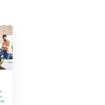
uw
au
 HR-