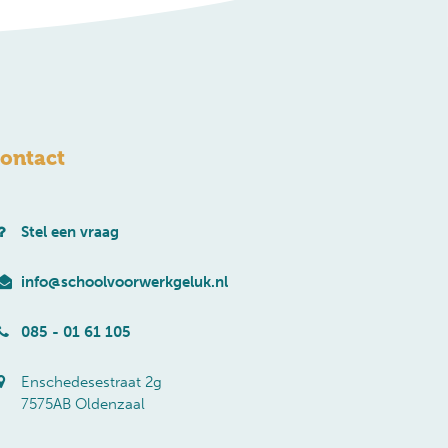
ontact
Stel een vraag
info@schoolvoorwerkgeluk.nl
085 - 01 61 105
Enschedesestraat 2g
7575AB Oldenzaal