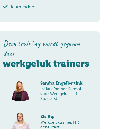
Teamleiders
Deze training wordt gegeven
door
werkgeluk trainers
Sandra Engelbertink
Initiatiefnemer School
voor Werkgeluk, HR
Specialist
l kennis opgedaan tijdens de training en ik vond v
Els Kip
ge uitwisseling van ervaringen met klanten en col
Werkgeluktrainer, HR
erg waardevol."
consultant