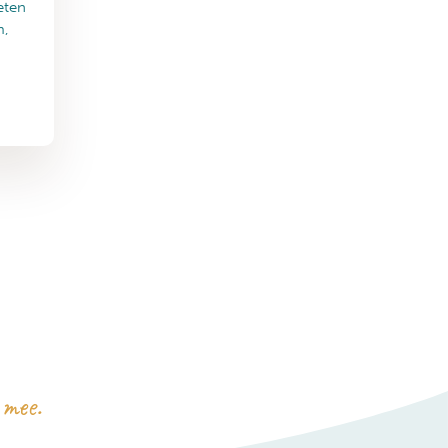
eten
m,
 mee.